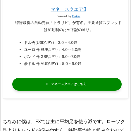
マネースクエア
created by
Rinker
特許取得の自動売買「トラリピ」が有名。主要通貨スプレッド
は変動制のため下記の通り。
ドル円(USD/JPY)：3.0～4.0銭
ユーロ円(EUR/JPY)：4.0～5.0銭
ポンド円(GBP/JPY)：6.0～7.0銭
豪ドル円(AUD/JPY)：5.0～6.0銭
マネースクエア
ちなみに僕は、FXでは主に平均足を使う派です。ローソク
足よりトレンドが掴みやすく、移動平均線と組み合わせて