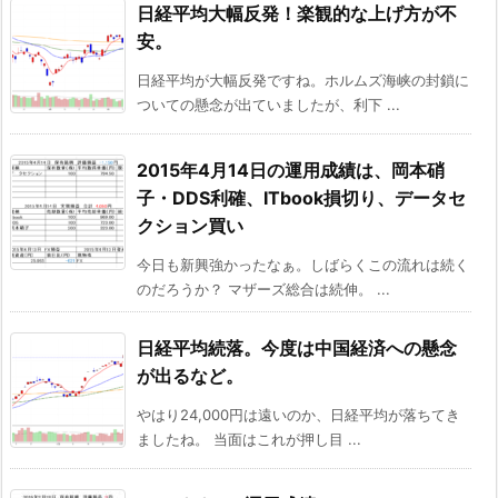
日経平均大幅反発！楽観的な上げ方が不
安。
日経平均が大幅反発ですね。ホルムズ海峡の封鎖に
ついての懸念が出ていましたが、利下 ...
2015年4月14日の運用成績は、岡本硝
子・DDS利確、ITbook損切り、データセ
クション買い
今日も新興強かったなぁ。しばらくこの流れは続く
のだろうか？ マザーズ総合は続伸。 ...
日経平均続落。今度は中国経済への懸念
が出るなど。
やはり24,000円は遠いのか、日経平均が落ちてき
ましたね。 当面はこれが押し目 ...