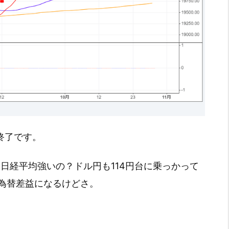
引終了です。
に日経平均強いの？ドル円も114円台に乗っかって
為替差益になるけどさ。