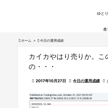
ゆとり
本

ホーム
>

今日の運用成績
カイカやはり売りか。こ
の・・・

2017年10月27日

今日の運用成績
