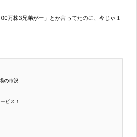
00万株3兄弟がー」とか言ってたのに、今じゃ１
場の市況
サービス！