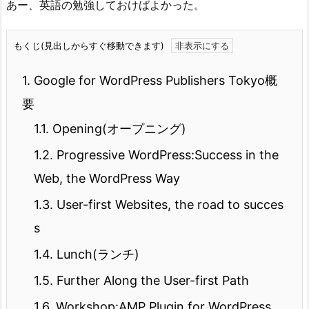
あー、英語の勉強しておけばよかった。
もくじ(見出しからすぐ移動できます)
1.
Google for WordPress Publishers Tokyo概
要
1.1.
Opening(オープニング)
1.2.
Progressive WordPress:Success in the
Web, the WordPress Way
1.3.
User-first Websites, the road to succes
s
1.4.
Lunch(ランチ)
1.5.
Further Along the User-first Path
1.6.
Workshop:AMP Plugin for WordPress