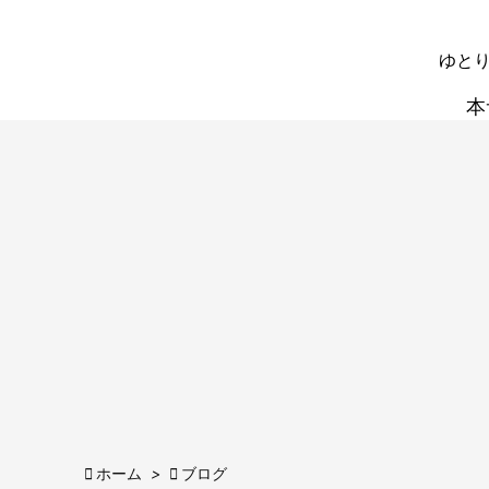
ゆとり
本

ホーム
>

ブログ