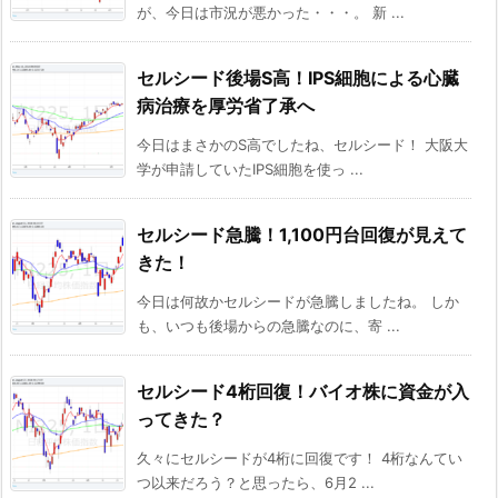
が、今日は市況が悪かった・・・。 新 ...
セルシード後場S高！IPS細胞による心臓
病治療を厚労省了承へ
今日はまさかのS高でしたね、セルシード！ 大阪大
学が申請していたIPS細胞を使っ ...
セルシード急騰！1,100円台回復が見えて
きた！
今日は何故かセルシードが急騰しましたね。 しか
も、いつも後場からの急騰なのに、寄 ...
セルシード4桁回復！バイオ株に資金が入
ってきた？
久々にセルシードが4桁に回復です！ 4桁なんてい
つ以来だろう？と思ったら、6月2 ...