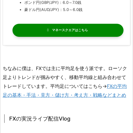
ポンド円(GBP/JPY)：6.0～7.0銭
豪ドル円(AUD/JPY)：5.0～6.0銭
マネースクエア
ちなみに僕は、FXでは主に平均足を使う派です。ローソク
足よりトレンドが掴みやすく、移動平均線と組み合わせて
トレードしています。平均足についてはこちら→
FXの平均
足の基本・手法・見方・儲け方・考え方・戦略などまとめ
FXの実況ライブ配信Vlog