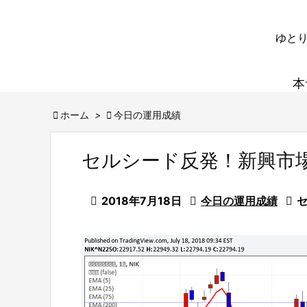
ゆとり
本

ホーム
>

今日の運用成績
セルシード反発！新興市

2018年7月18日

今日の運用成績
