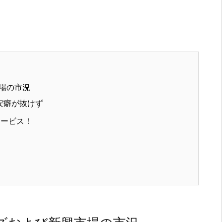
場の市況
安癖が抜けず
サービス！