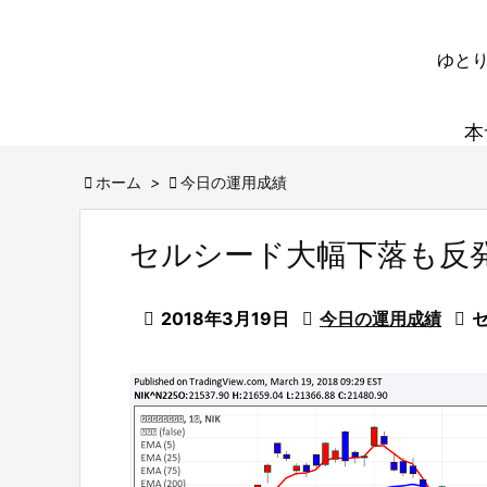
ゆとり
本

ホーム
>

今日の運用成績
セルシード大幅下落も反

2018年3月19日

今日の運用成績
