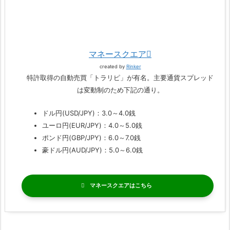
マネースクエア
created by
Rinker
特許取得の自動売買「トラリピ」が有名。主要通貨スプレッド
は変動制のため下記の通り。
ドル円(USD/JPY)：3.0～4.0銭
ユーロ円(EUR/JPY)：4.0～5.0銭
ポンド円(GBP/JPY)：6.0～7.0銭
豪ドル円(AUD/JPY)：5.0～6.0銭
マネースクエア