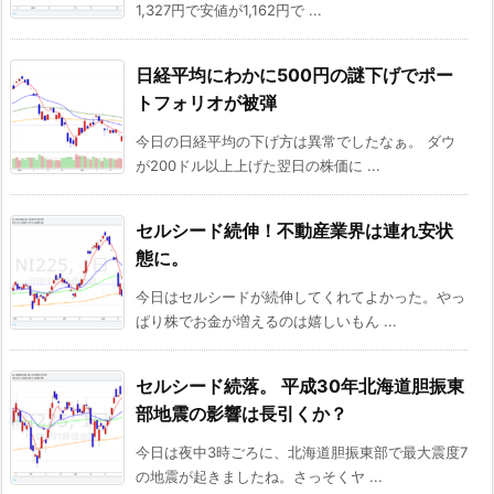
1,327円で安値が1,162円で ...
日経平均にわかに500円の謎下げでポー
トフォリオが被弾
今日の日経平均の下げ方は異常でしたなぁ。 ダウ
が200ドル以上上げた翌日の株価に ...
セルシード続伸！不動産業界は連れ安状
態に。
今日はセルシードが続伸してくれてよかった。やっ
ぱり株でお金が増えるのは嬉しいもん ...
セルシード続落。 平成30年北海道胆振東
部地震の影響は長引くか？
今日は夜中3時ごろに、北海道胆振東部で最大震度7
の地震が起きましたね。さっそくヤ ...