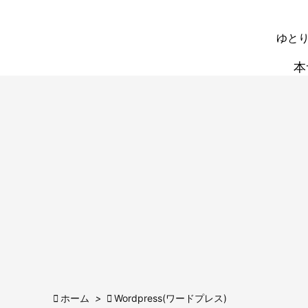
ゆとり
本

ホーム
>

Wordpress(ワードプレス)