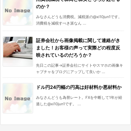
のか？
みなさんどうも消費税。減税派の@xi10jun1です。
消費税を減税すべき派なん ...
証券会社から画像掲載に関して連絡がき
ました！お客様の声って実際どの程度反
映されているのだろうか？
先日この記事→証券会社にサイトやスマホの画像キ
ャプチャをブログにアップして良いか ...
ドル円24円幅の円高は好材料か悪材料か
みなさんどうも為替レート。FXを中断して1年が経
過した@xi10jun1です。 ...