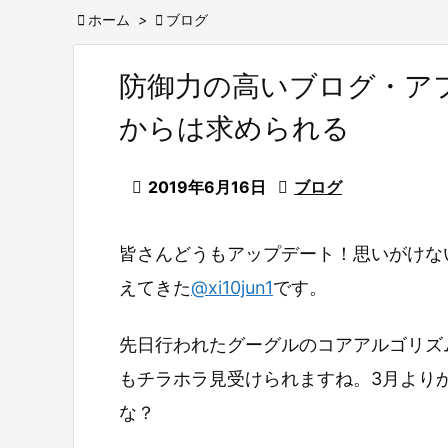

ホーム
>

ブログ
防御力の高いブログ・ア
からは求められる

2019年6月16日

ブログ
皆さんどうもアップデート！思いがけな
えてきた
@xi10jun1
です。
先日行われたグーグルのコアアルゴリズ
もチラホラ見受けられますね。3月より
な？