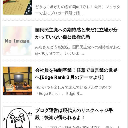
どうも！暑がりの@xi10jun1です！ 先日、ツイッタ
ーで主にブロガー界隈で話 ...
国民民主党への期待感と未だに立場が分
かっていない自公政権の愚
みなさんどうも減税。国民民主党への期待感がある
@xi10jun1です。 いよいよ ...
会社員を強制卒業！任意で自営業の世界
へ[Edge Rank３月のテーマより]
僕がいつも楽しみで読んでいるメルマガの1つ
「Edge Rank」。 Edge R ...
ブログ運営は現代人のリスクヘッジ手
段！快楽が得られるよ！
どうも！ブログ大好きな@xi10jun1です。 最近、よ