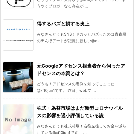
うやくブロガーなる存在が ...
得するバズと損する炎上
みなさんどうもSNS！ドカッとバズったのは青森県
の田んぼアートが記憶に新しい@x ...
元Googleアドセンス担当者から伺ったア
ドセンスの本質とは？
どうも！アドセンスの裏側を知ってしまった
@xi10jun1です。 昨日、webマ ...
株式・為替市場はまだ新型コロナウイル
スの影響を過小評価している説
みなさんどうも株式相場！右往左往してお金を減ら
している@xi10jun1です。 ...