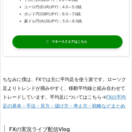
ユーロ円(EUR/JPY)：4.0～5.0銭
ポンド円(GBP/JPY)：6.0～7.0銭
豪ドル円(AUD/JPY)：5.0～6.0銭
マネースクエア
ちなみに僕は、FXでは主に平均足を使う派です。ローソク
足よりトレンドが掴みやすく、移動平均線と組み合わせて
トレードしています。平均足についてはこちら→
FXの平均
足の基本・手法・見方・儲け方・考え方・戦略などまとめ
FXの実況ライブ配信Vlog