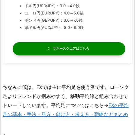
ドル円(USD/JPY)：3.0～4.0銭
ユーロ円(EUR/JPY)：4.0～5.0銭
ポンド円(GBP/JPY)：6.0～7.0銭
豪ドル円(AUD/JPY)：5.0～6.0銭
マネースクエア
ちなみに僕は、FXでは主に平均足を使う派です。ローソク
足よりトレンドが掴みやすく、移動平均線と組み合わせて
トレードしています。平均足についてはこちら→
FXの平均
足の基本・手法・見方・儲け方・考え方・戦略などまとめ