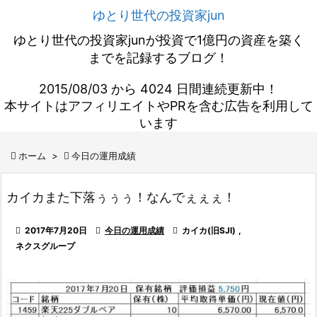
ゆとり世代の投資家jun
ゆとり世代の投資家junが投資で1億円の資産を築く
までを記録するブログ！
2015/08/03 から 4024 日間連続更新中！
本サイトはアフィリエイトやPRを含む広告を利用して
います

ホーム
>

今日の運用成績
カイカまた下落ぅぅぅ！なんでぇぇぇ！

2017年7月20日

今日の運用成績

カイカ(旧SJI)
,
ネクスグループ