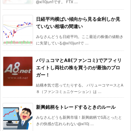
@xi10jun1です。 FTX ...
日経平均横ばい傾向から見る金利しか見
ていない相場の間違い
みなさんどうも日経平均。ここ最近の株価の値動き
に失望している@xi10jun1で ...
バリュコマとA8(ファンコミ)でアフィリ
エイトし両社の株を買うのが最強のブロ
ガー！
結構本気で思ってたりする。 バリューコマースとA
８（ファンコミュニケーション）は ...
新興銘柄をトレードするときのルール
みなさんどうも新興市場！新興銘柄でS高とったと
きの快感が忘れられない@xi10j ...