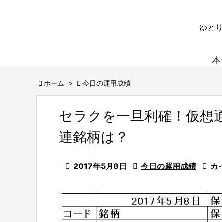
ゆとり
本

ホーム
>

今日の運用成績
セラクを一旦利確！仮想
連銘柄は？

2017年5月8日

今日の運用成績

カイ