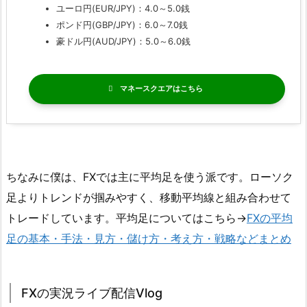
ユーロ円(EUR/JPY)：4.0～5.0銭
ポンド円(GBP/JPY)：6.0～7.0銭
豪ドル円(AUD/JPY)：5.0～6.0銭
マネースクエア
ちなみに僕は、FXでは主に平均足を使う派です。ローソク
足よりトレンドが掴みやすく、移動平均線と組み合わせて
トレードしています。平均足についてはこちら→
FXの平均
足の基本・手法・見方・儲け方・考え方・戦略などまとめ
FXの実況ライブ配信Vlog