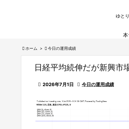
ゆとり
本

ホーム
>

今日の運用成績
日経平均続伸だが新興市

2026年7月1日

今日の運用成績