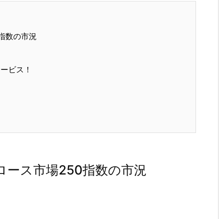
指数の市況
サービス！
ース市場250指数の市況