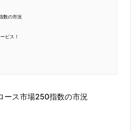
指数の市況
サービス！
ース市場250指数の市況