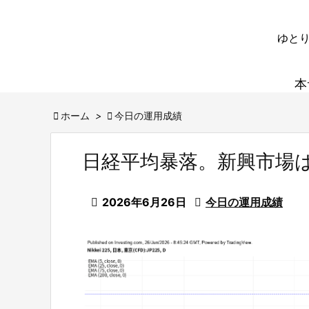
ゆとり
本

ホーム
>

今日の運用成績
日経平均暴落。新興市場

2026年6月26日

今日の運用成績