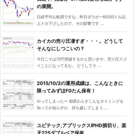
の展開。
日経平均も軟調ですな。昨日ダウが一時500ドル以
上ドカ下げしたので、その影響です ...
カイカの売り圧凄すぎ・・・。どうして
そんなにしつこいの？
今日こそは70円突破するかと思いきや、売り圧スゴ
イことになってるな。 どうしてそ ...
2015/10/2の運用成績は、こんなときに
限ってみずほFGたん保有！
やってしまったー 相変わらずこんなタイミングを
知ってか知らずか、持ち越してしまう ...
ユビテック,アプリックスIPHD損切り、楽
天225ダブルベア保有