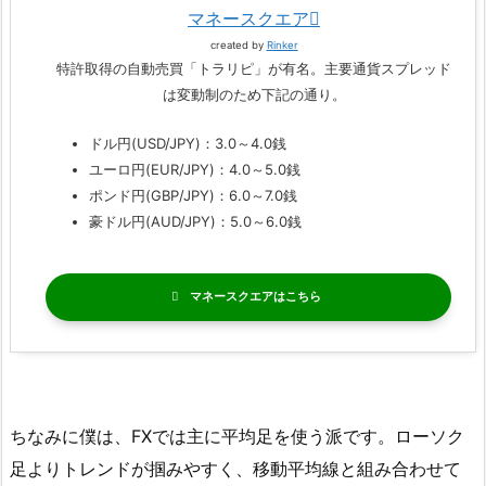
マネースクエア
created by
Rinker
特許取得の自動売買「トラリピ」が有名。主要通貨スプレッド
は変動制のため下記の通り。
ドル円(USD/JPY)：3.0～4.0銭
ユーロ円(EUR/JPY)：4.0～5.0銭
ポンド円(GBP/JPY)：6.0～7.0銭
豪ドル円(AUD/JPY)：5.0～6.0銭
マネースクエア
ちなみに僕は、FXでは主に平均足を使う派です。ローソク
足よりトレンドが掴みやすく、移動平均線と組み合わせて