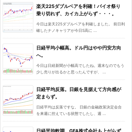
楽天225ダブルベアを利確！バイオ祭り
乗り切れず、カイカ上がらず・・・。
今日は楽天225ダブルベアを利確しました。 前日利
確したナノキャリアが今日S高に ...
日経平均小幅高。ドル円はやや円安方向
へ。
今日は日経新聞が小幅高でしたね。週末なのでもう
少し売りが出るかと思ったんですが、 ...
日経平均反落。日銀を見据えて方向感が
定まらず。
日経平均は反落ですな。 日銀の金融政策決定会合
を来週に控えている状態でしたし、週 ...
日経平均軟調。GFA株式会社も上がらず