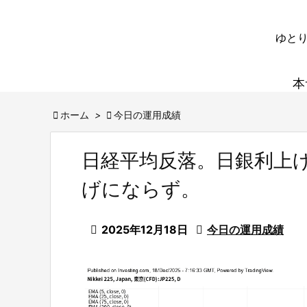
ゆとり
本

ホーム
>

今日の運用成績
日経平均反落。日銀利上
げにならず。

2025年12月18日

今日の運用成績