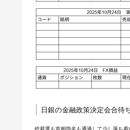
日銀の金融政策決定会合待
総裁選も首相指名も通過して少し落ち着