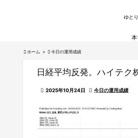
ゆとり
本

ホーム
>

今日の運用成績
日経平均反発。ハイテク

2025年10月24日

今日の運用成績