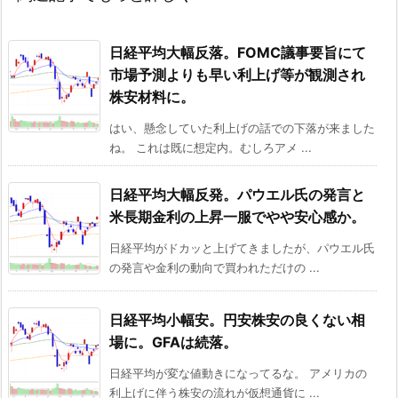
日経平均大幅反落。FOMC議事要旨にて
市場予測よりも早い利上げ等が観測され
株安材料に。
はい、懸念していた利上げの話での下落が来ました
ね。 これは既に想定内。むしろアメ ...
日経平均大幅反発。パウエル氏の発言と
米長期金利の上昇一服でやや安心感か。
日経平均がドカッと上げてきましたが、パウエル氏
の発言や金利の動向で買われただけの ...
日経平均小幅安。円安株安の良くない相
場に。GFAは続落。
日経平均が変な値動きになってるな。 アメリカの
利上げに伴う株安の流れが仮想通貨に ...