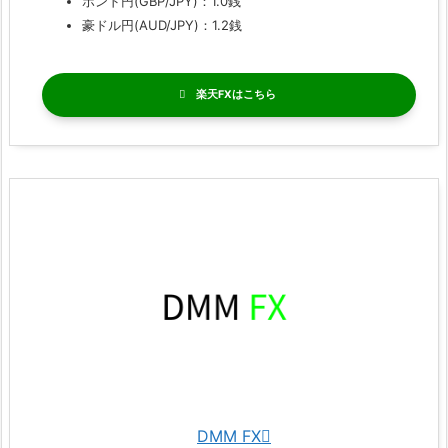
ポンド円(GBP/JPY)：1.0銭
豪ドル円(AUD/JPY)：1.2銭
楽天FX
DMM FX