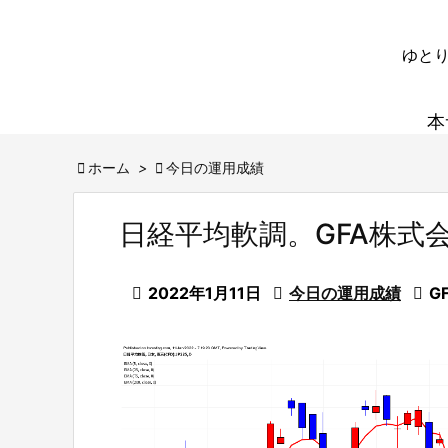
ゆとり
本

ホーム
>

今日の運用成績
日経平均軟調。GFA株式

2022年1月11日

今日の運用成績

G