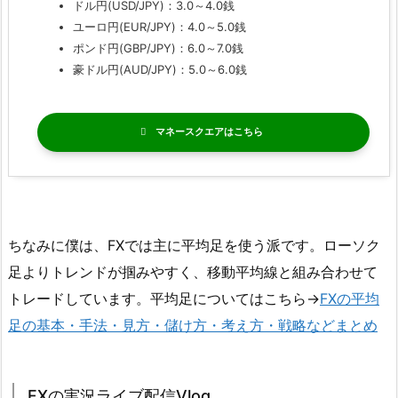
ドル円(USD/JPY)：3.0～4.0銭
ユーロ円(EUR/JPY)：4.0～5.0銭
ポンド円(GBP/JPY)：6.0～7.0銭
豪ドル円(AUD/JPY)：5.0～6.0銭
マネースクエア
ちなみに僕は、FXでは主に平均足を使う派です。ローソク
足よりトレンドが掴みやすく、移動平均線と組み合わせて
トレードしています。平均足についてはこちら→
FXの平均
足の基本・手法・見方・儲け方・考え方・戦略などまとめ
FXの実況ライブ配信Vlog