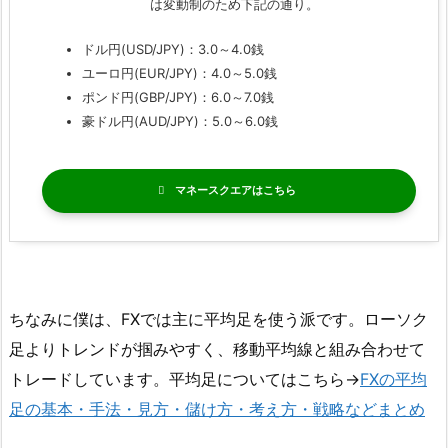
は変動制のため下記の通り。
ドル円(USD/JPY)：3.0～4.0銭
ユーロ円(EUR/JPY)：4.0～5.0銭
ポンド円(GBP/JPY)：6.0～7.0銭
豪ドル円(AUD/JPY)：5.0～6.0銭
マネースクエア
ちなみに僕は、FXでは主に平均足を使う派です。ローソク
足よりトレンドが掴みやすく、移動平均線と組み合わせて
トレードしています。平均足についてはこちら→
FXの平均
足の基本・手法・見方・儲け方・考え方・戦略などまとめ