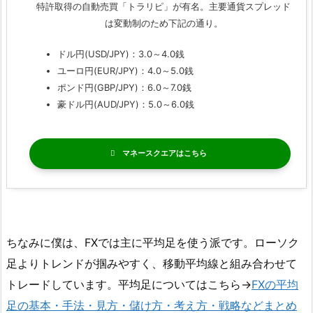
特許取得の自動売買「トラリピ」が有名。主要通貨スプレッド
は変動制のため下記の通り。
ドル円(USD/JPY)：3.0～4.0銭
ユーロ円(EUR/JPY)：4.0～5.0銭
ポンド円(GBP/JPY)：6.0～7.0銭
豪ドル円(AUD/JPY)：5.0～6.0銭
マネースクエア
ちなみに僕は、FXでは主に平均足を使う派です。ローソク
足よりトレンドが掴みやすく、移動平均線と組み合わせて
トレードしています。平均足についてはこちら→
FXの平均
足の基本・手法・見方・儲け方・考え方・戦略などまとめ