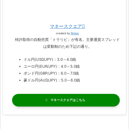
マネースクエア
created by
Rinker
特許取得の自動売買「トラリピ」が有名。主要通貨スプレッド
は変動制のため下記の通り。
ドル円(USD/JPY)：3.0～4.0銭
ユーロ円(EUR/JPY)：4.0～5.0銭
ポンド円(GBP/JPY)：6.0～7.0銭
豪ドル円(AUD/JPY)：5.0～6.0銭
マネースクエア