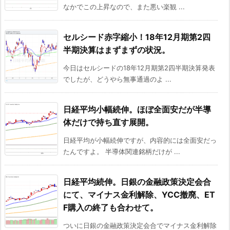
なかでこの上昇なので、また悪い楽観 ...
セルシード赤字縮小！18年12月期第2四
半期決算はまずまずの状況。
今日はセルシードの18年12月期第2四半期決算発表
でしたが、どうやら無事通過のよ ...
日経平均小幅続伸。ほぼ全面安だが半導
体だけで持ち直す展開。
日経平均が小幅続伸ですが、内容的には全面安だっ
たんですよ。 半導体関連銘柄だけが ...
日経平均続伸。日銀の金融政策決定会合
にて、マイナス金利解除、YCC撤廃、ET
F購入の終了も合わせて。
ついに日銀の金融政策決定会合でマイナス金利解除