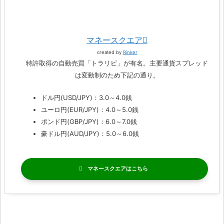
マネースクエア
created by
Rinker
特許取得の自動売買「トラリピ」が有名。主要通貨スプレッド
は変動制のため下記の通り。
ドル円(USD/JPY)：3.0～4.0銭
ユーロ円(EUR/JPY)：4.0～5.0銭
ポンド円(GBP/JPY)：6.0～7.0銭
豪ドル円(AUD/JPY)：5.0～6.0銭
マネースクエア