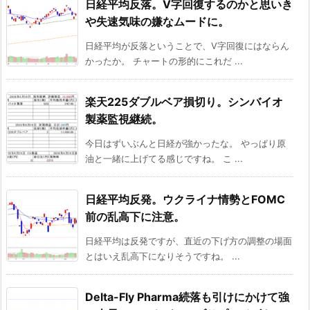
日経平均反落。V字回復するのかと思いき
や失速気味の嫌なムードに。
日経平均が反落ということで、V字回復にはならん
かったか。 チャートの形的にこれだ ...
楽天225ダブルベア損切り。シンバイオ
製薬監視継続。
今日はずいぶんと日経が強かったな。 やっぱり原
油と一緒に上げてる感じですね。 こ ...
日経平均反発。ウクライナ情勢とFOMC
前の乱高下に注意。
日経平均は反発ですが、直近の下げ方の調整の場面
とはいえ乱高下になりそうですね。 ...
Delta-Fly Pharma続落も引けにかけて強