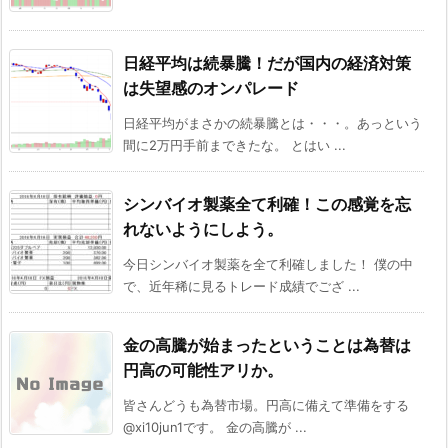
日経平均は続暴騰！だが国内の経済対策
は失望感のオンパレード
日経平均がまさかの続暴騰とは・・・。あっという
間に2万円手前まできたな。 とはい ...
シンバイオ製薬全て利確！この感覚を忘
れないようにしよう。
今日シンバイオ製薬を全て利確しました！ 僕の中
で、近年稀に見るトレード成績でござ ...
金の高騰が始まったということは為替は
円高の可能性アリか。
皆さんどうも為替市場。円高に備えて準備をする
@xi10jun1です。 金の高騰が ...