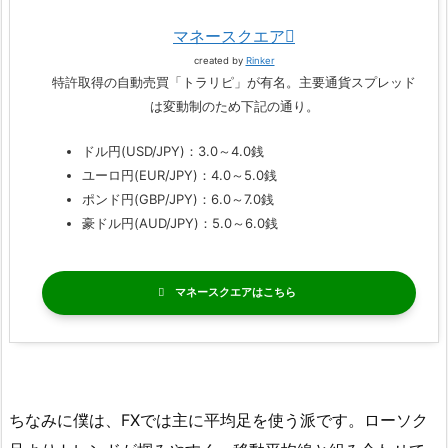
マネースクエア
created by
Rinker
特許取得の自動売買「トラリピ」が有名。主要通貨スプレッド
は変動制のため下記の通り。
ドル円(USD/JPY)：3.0～4.0銭
ユーロ円(EUR/JPY)：4.0～5.0銭
ポンド円(GBP/JPY)：6.0～7.0銭
豪ドル円(AUD/JPY)：5.0～6.0銭
マネースクエア
ちなみに僕は、FXでは主に平均足を使う派です。ローソク