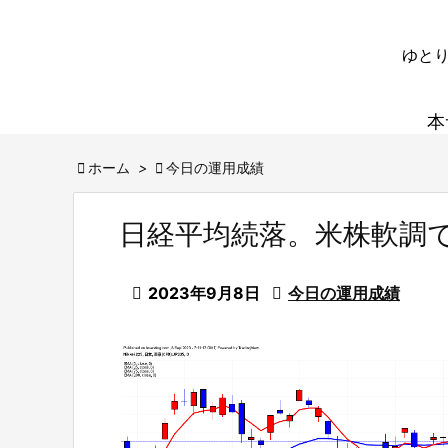
ゆとり
本

ホーム
>

今日の運用成績
日経平均続落。米株軟調

2023年9月8日

今日の運用成績