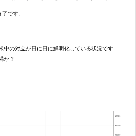
引終了です。
米中の対立が日に日に鮮明化している状況です
備か？
。