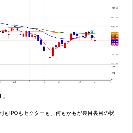
す。
利もIPOもセクターも、何もかもが裏目裏目の状