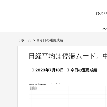
ゆとり
本

ホーム
>

今日の運用成績
日経平均は停滞ムード。

2023年7月18日

今日の運用成績