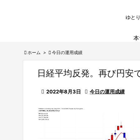
ゆとり
本

ホーム
>

今日の運用成績
日経平均反発。再び円安

2022年8月3日

今日の運用成績