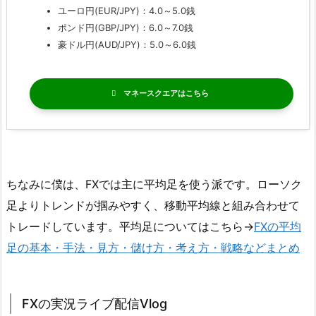
ユーロ円(EUR/JPY)：4.0～5.0銭
ポンド円(GBP/JPY)：6.0～7.0銭
豪ドル円(AUD/JPY)：5.0～6.0銭
マネースクエア
ちなみに僕は、FXでは主に平均足を使う派です。ローソク
足よりトレンドが掴みやすく、移動平均線と組み合わせて
トレードしています。平均足についてはこちら→
FXの平均
足の基本・手法・見方・儲け方・考え方・戦略などまとめ
FXの実況ライブ配信Vlog