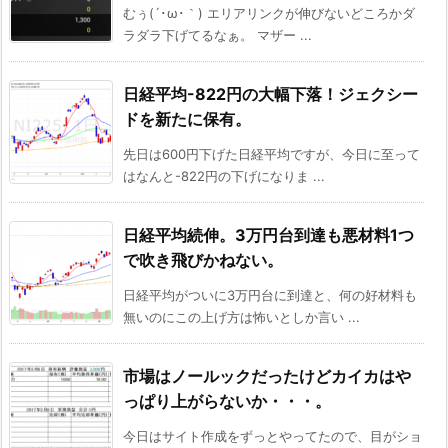
むぅ(´･ω･｀) エリアリンクが伸びないどころかダ
ラダラ下げてるなぁ。 マザー ...
日経平均-822円の大幅下落！ジェクシー
ドを新たに保有。
先日は600円下げた日経平均ですが、今日に至って
はなんと-822円の下げになりま ...
日経平均続伸。3万円台到達も悪材料1つ
で吹き飛びかねない。
日経平均がついに3万円台に到達と、何の好材料も
無いのにこの上げ方は怖いとしか言い ...
市場はノールックだったけどカイカはや
っぱり上がらないか・・・。
今日はサイト作成をずっとやってたので、目がショ