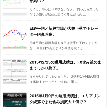
が高い？
カイカ、やっぱり伸びないなぁ。 買ったら買った
だけの売りが猛烈に出てくるんだもの ...
日経平均と新興市場が大幅下落でトレー
ダー阿鼻叫喚。
日経平均も新興市場も今日は派手に下げてました
な。 米金利の高止まりが今後も続くと ...
2015/12/25の運用成績は、FX含み益のま
まうっかり終了。
うっかりしてしまいました。 楽天FXの今日の取引
は15時までだったんですね。 両 ...
2015年1月9日の運用成績は、エリアリン
ク続落でまた含み損拡大！何で？