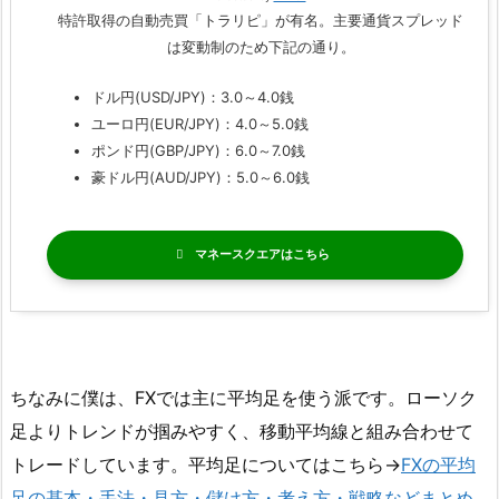
特許取得の自動売買「トラリピ」が有名。主要通貨スプレッド
は変動制のため下記の通り。
ドル円(USD/JPY)：3.0～4.0銭
ユーロ円(EUR/JPY)：4.0～5.0銭
ポンド円(GBP/JPY)：6.0～7.0銭
豪ドル円(AUD/JPY)：5.0～6.0銭
マネースクエア
ちなみに僕は、FXでは主に平均足を使う派です。ローソク
足よりトレンドが掴みやすく、移動平均線と組み合わせて
トレードしています。平均足についてはこちら→
FXの平均
足の基本・手法・見方・儲け方・考え方・戦略などまとめ