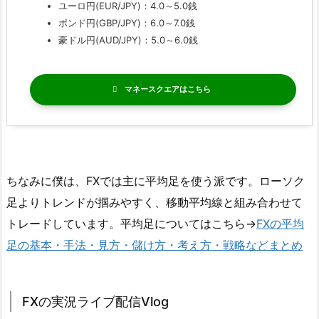
ユーロ円(EUR/JPY)：4.0～5.0銭
ポンド円(GBP/JPY)：6.0～7.0銭
豪ドル円(AUD/JPY)：5.0～6.0銭
マネースクエア
ちなみに僕は、FXでは主に平均足を使う派です。ローソク
足よりトレンドが掴みやすく、移動平均線と組み合わせて
トレードしています。平均足についてはこちら→
FXの平均
足の基本・手法・見方・儲け方・考え方・戦略などまとめ
FXの実況ライブ配信Vlog