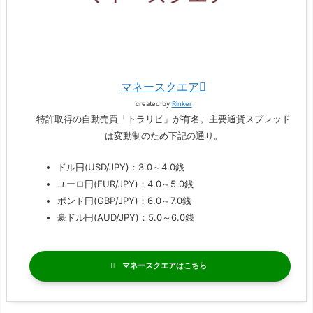
マネースクエア
created by
Rinker
特許取得の自動売買「トラリピ」が有名。主要通貨スプレッド
は変動制のため下記の通り。
ドル円(USD/JPY)：3.0～4.0銭
ユーロ円(EUR/JPY)：4.0～5.0銭
ポンド円(GBP/JPY)：6.0～7.0銭
豪ドル円(AUD/JPY)：5.0～6.0銭
マネースクエア