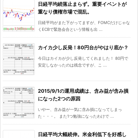
日経平均続落止まらず。重要イベントが
重なり債権市場で混乱。
日経平均がまた下がってますが、FOMCだけじゃな
くECBで緊急会合という情報も出 ...
カイカ少し反発！80円台がやはり底か？
今日はカイカが少し反発してくれました！ 80円で
安定しなかったのは残念ですが、こ ...
2015/9/1の運用成績は、含み益が含み損
になった2つの原因
いやー、含み益が一気に含み損になってしまっ
た・・・。 また1つ勉強になったわけで ...
日経平均大幅続伸。米金利低下を好感し