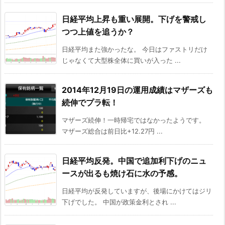
日経平均上昇も重い展開。下げを警戒し
つつ上値を追うか？
日経平均また強かったな。 今日はファストリだけ
じゃなくて大型株全体に買いが入った ...
2014年12月19日の運用成績はマザーズも
続伸でプラ転！
マザーズ続伸！一時帰宅ではなかったようです。
マザーズ総合は前日比+12.27円 ...
日経平均反発。中国で追加利下げのニュ
ースが出るも焼け石に水の予感。
日経平均が反発していますが、後場にかけてはジリ
下げでした。 中国が政策金利とされ ...