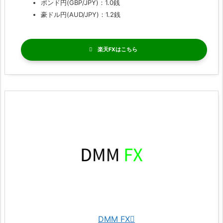
ポンド円(GBP/JPY)：1.0銭
豪ドル円(AUD/JPY)：1.2銭
楽天FX
DMM FX