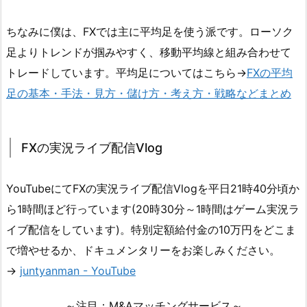
ちなみに僕は、FXでは主に平均足を使う派です。ローソク
足よりトレンドが掴みやすく、移動平均線と組み合わせて
トレードしています。平均足についてはこちら→
FXの平均
足の基本・手法・見方・儲け方・考え方・戦略などまとめ
FXの実況ライブ配信Vlog
YouTubeにてFXの実況ライブ配信Vlogを平日21時40分頃か
ら1時間ほど行っています(20時30分～1時間はゲーム実況ラ
イブ配信をしています)。特別定額給付金の10万円をどこま
で増やせるか、ドキュメンタリーをお楽しみください。
→
juntyanman - YouTube
～注目：M&Aマッチングサービス～