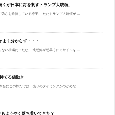
続くが日本に釘を刺すトランプ大統領。
強さを維持している様子。 ただトランプ大統領が ...
かよく分からず・・・
ない相場だったな。 北朝鮮が朝早くにミサイルを ...
が持てる値動き
本当にこの株だけは、売りのタイミングがつかめな ...
でもようやく落ち着いてきた？