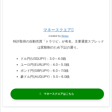
マネースクエア
created by
Rinker
特許取得の自動売買「トラリピ」が有名。主要通貨スプレッド
は変動制のため下記の通り。
ドル円(USD/JPY)：3.0～4.0銭
ユーロ円(EUR/JPY)：4.0～5.0銭
ポンド円(GBP/JPY)：6.0～7.0銭
豪ドル円(AUD/JPY)：5.0～6.0銭
マネースクエア