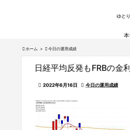
ゆとり
本

ホーム
>

今日の運用成績
日経平均反発もFRBの金利

2022年6月16日

今日の運用成績