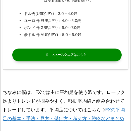
は変動制のため下記の通り。
ドル円(USD/JPY)：3.0～4.0銭
ユーロ円(EUR/JPY)：4.0～5.0銭
ポンド円(GBP/JPY)：6.0～7.0銭
豪ドル円(AUD/JPY)：5.0～6.0銭
マネースクエア
ちなみに僕は、FXでは主に平均足を使う派です。ローソク
足よりトレンドが掴みやすく、移動平均線と組み合わせて
トレードしています。平均足についてはこちら→
FXの平均
足の基本・手法・見方・儲け方・考え方・戦略などまとめ