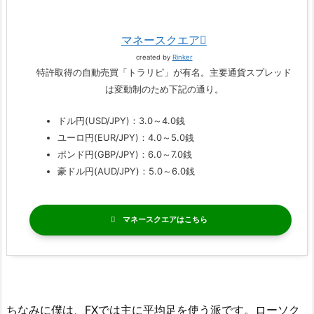
マネースクエア
created by
Rinker
特許取得の自動売買「トラリピ」が有名。主要通貨スプレッド
は変動制のため下記の通り。
ドル円(USD/JPY)：3.0～4.0銭
ユーロ円(EUR/JPY)：4.0～5.0銭
ポンド円(GBP/JPY)：6.0～7.0銭
豪ドル円(AUD/JPY)：5.0～6.0銭
マネースクエア
ちなみに僕は、FXでは主に平均足を使う派です。ローソク