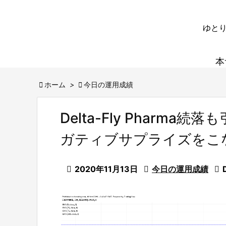
ゆとり
本

ホーム
>

今日の運用成績
Delta-Fly Pharm
ガティブサプライズをこ

2020年11月13日

今日の運用成績
