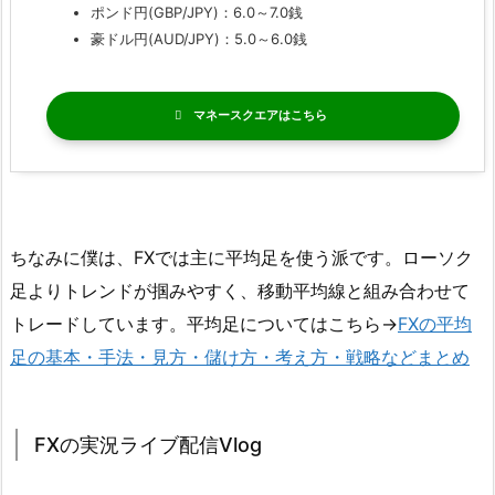
ポンド円(GBP/JPY)：6.0～7.0銭
豪ドル円(AUD/JPY)：5.0～6.0銭
マネースクエア
ちなみに僕は、FXでは主に平均足を使う派です。ローソク
足よりトレンドが掴みやすく、移動平均線と組み合わせて
トレードしています。平均足についてはこちら→
FXの平均
足の基本・手法・見方・儲け方・考え方・戦略などまとめ
FXの実況ライブ配信Vlog